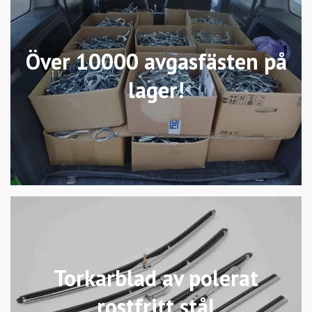
Över 10000 avgasfästen på
lager!
Torkarblad av polerat
rostfritt stål