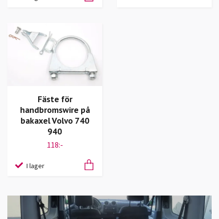
Fäste för
handbromswire på
bakaxel Volvo 740
940
118:-
I lager