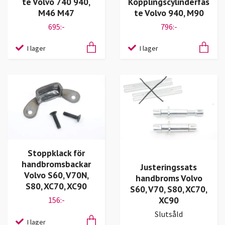
te Volvo 740 940,
Kopplingscylinderfäs
M46 M47
te Volvo 940, M90
695:-
796:-
I lager
I lager
Stoppklack för
handbromsbackar
Justeringssats
Volvo S60, V70N,
handbroms Volvo
S80, XC70, XC90
S60, V70, S80, XC70,
XC90
156:-
Slutsåld
I lager