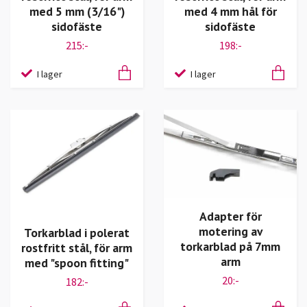
med 5 mm (3/16")
med 4 mm hål för
sidofäste
sidofäste
215:-
198:-
I lager
I lager
Adapter för
motering av
Torkarblad i polerat
torkarblad på 7mm
rostfritt stål, för arm
arm
med "spoon fitting"
20:-
182:-