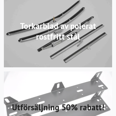
Torkarblad av polerat
rostfritt stål
Utförsäljning 50% rabatt!