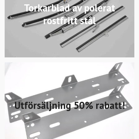
Torkarblad av polerat
rostfritt stål
Utförsäljning 50% rabatt!