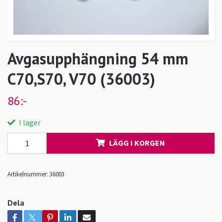
Avgasupphängning 54 mm
C70,S70, V70 (36003)
86:-
I lager
LÄGG I KORGEN
Artikelnummer:
36003
Dela