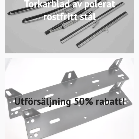
Torkarblad av polerat
rostfritt stål
Utförsäljning 50% rabatt!