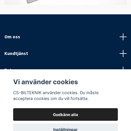
Om oss
Kundtjänst
Fotmeny
Vi använder cookies
Sociala medier
CS-BILTEKNIK använder cookies. Du måste
acceptera cookies om du vill fortsätta.
Godkänn alla
© 2026 CS Bilteknik/Effect Bildelar
Inställningar